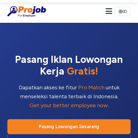
ID
Halo! 👋
Pasang Iklan Lowongan
Selamat datang di Projob. Tanyakan apa saja! 🎉
Kerja
Gratis!
Bagaimana cara pasang lowongan?
Dapatkan akses ke fitur
Pro Match
untuk
menseleksi talenta terbaik di Indonesia.
Apa itu Pro Match?
Get your better employee now.
Bagaimana cara mendaftar sebagai employer?
Pasang Lowongan Sekarang
Mulai Percakapan